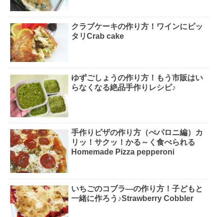
クラブケーキの作り方！ワインにピッ
タリCrab cake
ゆずごしょうの作り方！もう市販はい
らなくなる絶品手作りレシピ♪
手作りピザの作り方（ぺパロニ編）カ
リッ！サクッ！かる～く食べられる
Homemade Pizza pepperoni
いちごのコブラ―の作り方！子どもと
一緒に作ろう♪Strawberry Cobbler