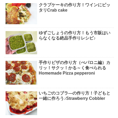
クラブケーキの作り方！ワインにピッ
タリCrab cake
ゆずごしょうの作り方！もう市販はい
らなくなる絶品手作りレシピ♪
手作りピザの作り方（ぺパロニ編）カ
リッ！サクッ！かる～く食べられる
Homemade Pizza pepperoni
いちごのコブラ―の作り方！子どもと
一緒に作ろう♪Strawberry Cobbler