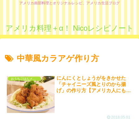
アメリカ南部料理とオリジナルレシピ、アメリカ生活ブログ
アメリカ料理＋α！ Nicoレシピノート
中華風カラアゲ作り方
にんにくとしょうがをきかせた
おうちごはんメニュー
「チャイニーズ風とりのから揚
げ」の作り方【アメリカ人にも人
気!】Chinese Fried chicken
2018.05.01