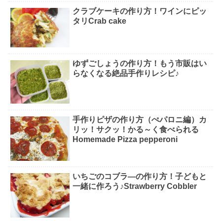
クラブケーキの作り方！ワインにピッ
タリCrab cake
ゆずごしょうの作り方！もう市販はい
らなくなる絶品手作りレシピ♪
手作りピザの作り方（ぺパロニ編）カ
リッ！サクッ！かる～く食べられる
Homemade Pizza pepperoni
いちごのコブラ―の作り方！子どもと
一緒に作ろう♪Strawberry Cobbler