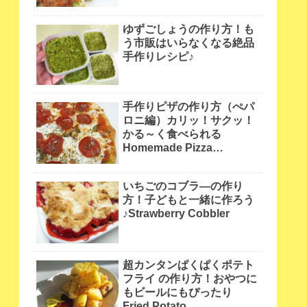
ゆずごしょうの作り方！も
う市販はいらなくなる絶品
手作りレシピ♪
手作りピザの作り方（ぺパ
ロニ編）カリッ！サクッ！
かる～く食べられる
Homemade Pizza
pepperoni
いちごのコブラ―の作り
方！子どもと一緒に作ろう
♪Strawberry Cobbler
超カンタンぱくぱくポテト
フライ の作り方！おやつに
もビールにもぴったり
Fried Potato