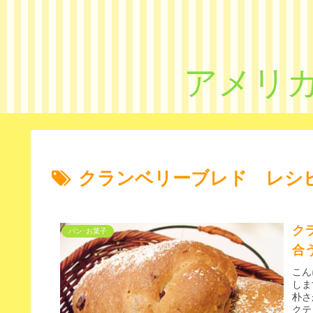
アメリカ
クランベリーブレド レシ
ク
パン･お菓子
合う
こん
しま
朴さ
クテ