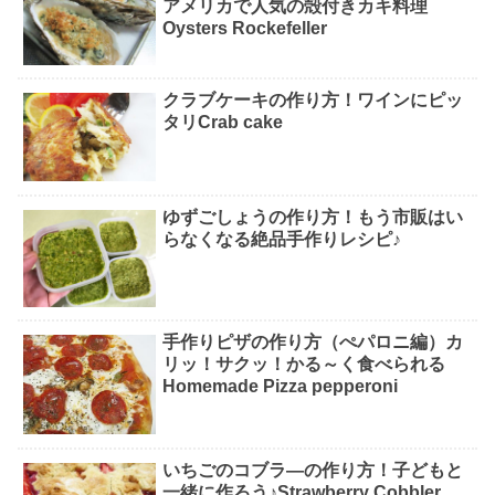
アメリカで人気の殻付きカキ料理
Oysters Rockefeller
クラブケーキの作り方！ワインにピッ
タリCrab cake
ゆずごしょうの作り方！もう市販はい
らなくなる絶品手作りレシピ♪
手作りピザの作り方（ぺパロニ編）カ
リッ！サクッ！かる～く食べられる
Homemade Pizza pepperoni
いちごのコブラ―の作り方！子どもと
一緒に作ろう♪Strawberry Cobbler