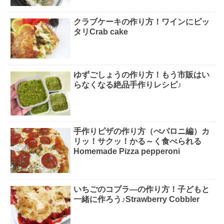
クラブケーキの作り方！ワインにピッ
タリCrab cake
ゆずごしょうの作り方！もう市販はい
らなくなる絶品手作りレシピ♪
手作りピザの作り方（ぺパロニ編）カ
リッ！サクッ！かる～く食べられる
Homemade Pizza pepperoni
いちごのコブラ―の作り方！子どもと
一緒に作ろう♪Strawberry Cobbler