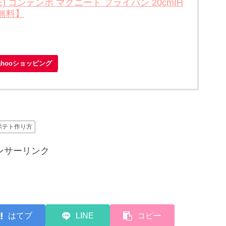
E) コンテンポ マグニート フライパン 20cmIH
無料】
ahooショッピング
ポテト作り方
ンサーリンク
はてブ
LINE
コピー