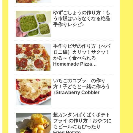
ゆずごしょうの作り方！も
う市販はいらなくなる絶品
手作りレシピ♪
手作りピザの作り方（ぺパ
ロニ編）カリッ！サクッ！
かる～く食べられる
Homemade Pizza
pepperoni
いちごのコブラ―の作り
方！子どもと一緒に作ろう
♪Strawberry Cobbler
超カンタンぱくぱくポテト
フライ の作り方！おやつに
もビールにもぴったり
Fried Potato