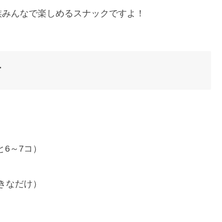
族みんなで楽しめるスナックですよ！
方
と6～7コ）
きなだけ）