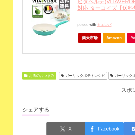
ビタベルデ(VITAVERD
対応 ターコイズ【送料
posted with
カエレバ
楽天市場
Amazon
Y
お酒のおつまみ
ガーリックポテトレシピ
ガーリック
スポ
シェアする
X
Facebook